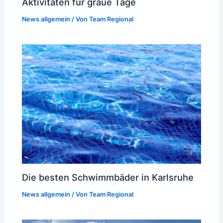
Aktivitäten für graue Tage
News allgemein
/ Von
Team Regional
Die besten Schwimmbäder in Karlsruhe
News allgemein
/ Von
Team Regional