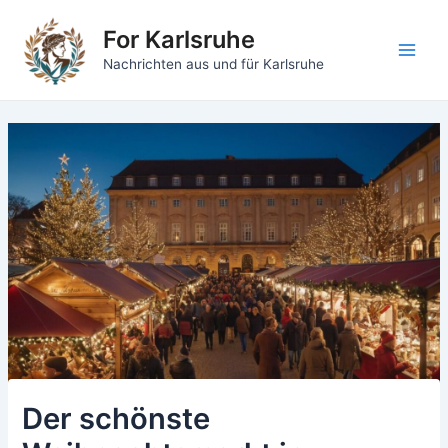
Zum
For Karlsruhe
Inhalt
springen
Main
Nachrichten aus und für Karlsruhe
Men
Der schönste