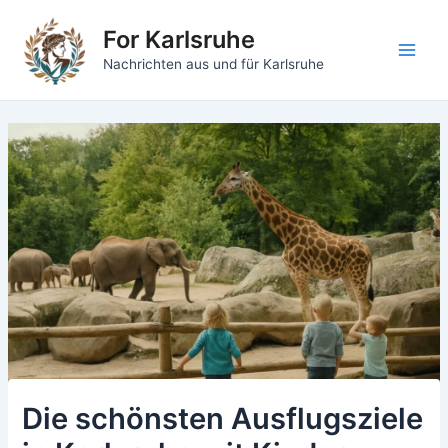
Zum
For Karlsruhe
Inhalt
springen
Main
Nachrichten aus und für Karlsruhe
Men
Die schönsten Ausflugsziele