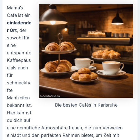
Mama’s
Café ist ein
einladende
r Ort
, der
sowohl für
eine
entspannte
Kaffeepaus
e als auch
für
schmackha
fte
Mahlzeiten
Die besten Cafés in Karlsruhe
bekannt ist.
Hier kannst
du dich auf
eine gemütliche Atmosphäre freuen, die zum Verweilen
einlädt und den perfekten Rahmen bietet, um Zeit mit